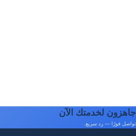
جاهزون لخدمتك الآن
تواصل فورًا — رد سريع.