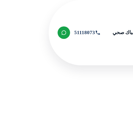
اك صحي
51118073