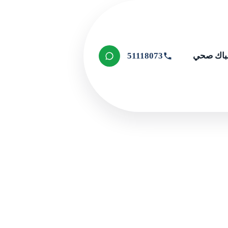
اك صحي
51118073