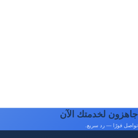
جاهزون لخدمتك الآن
تواصل فورًا — رد سريع.