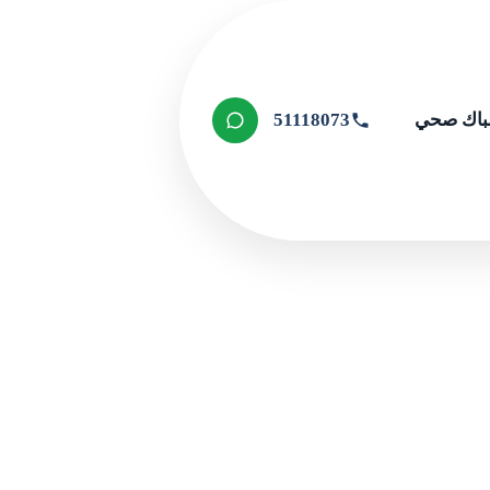
اك صحي
51118073