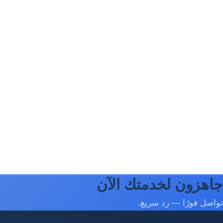
جاهزون لخدمتك الآن
تواصل فورًا — رد سريع.