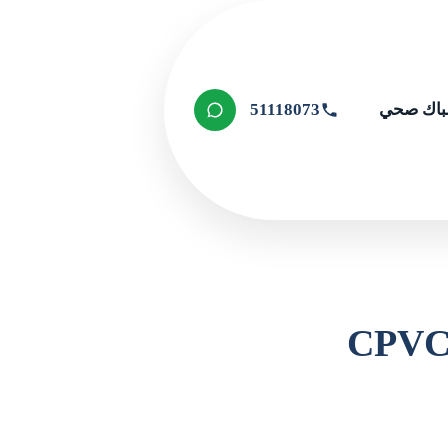
اك صحي
51118073