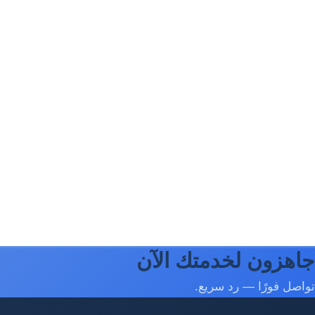
جاهزون لخدمتك الآن
تواصل فورًا — رد سريع.