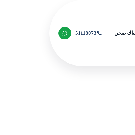
اك صحي
51118073