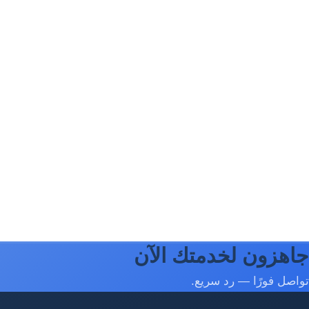
جاهزون لخدمتك الآن
تواصل فورًا — رد سريع.