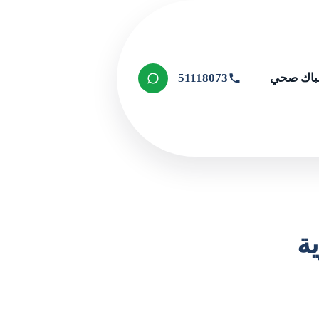
اك صحي
51118073
ة