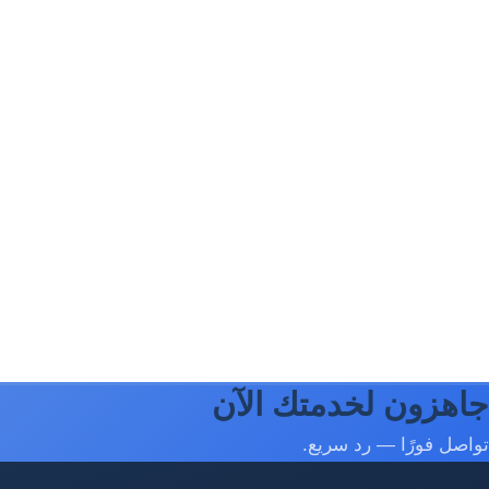
جاهزون لخدمتك الآن
تواصل فورًا — رد سريع.