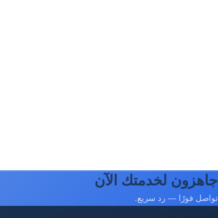
جاهزون لخدمتك الآن
تواصل فورًا — رد سريع.