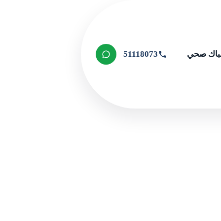
اك صحي
51118073