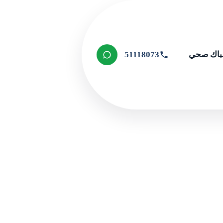
اك صحي
51118073