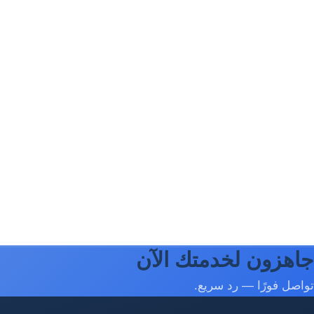
جاهزون لخدمتك الآن
تواصل فورًا — رد سريع.