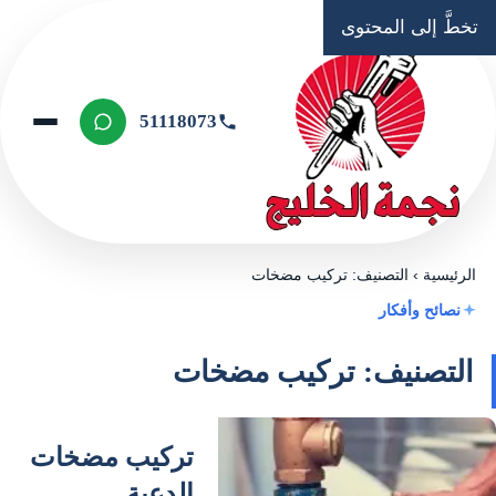
تخطَّ إلى المحتوى
51118073
الرئيسية
›
التصنيف: تركيب مضخات
نصائح وأفكار
التصنيف: تركيب مضخات
تركيب مضخات
الدعية