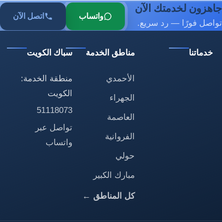
جاهزون لخدمتك الآن
واتساب
اتصل الآن
تواصل فورًا — رد سريع.
خدماتنا
مناطق الخدمة
سباك الكويت
الأحمدي
منطقة الخدمة:
الكويت
الجهراء
51118073
العاصمة
تواصل عبر
الفروانية
واتساب
حولي
مبارك الكبير
كل المناطق ←