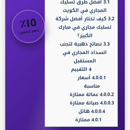
3.1
أفضل طرق تسليك
المجاري في الكويت
٥
٪
١
3.2
كيف تختار أفضل شركة
تسليك مجاري في مبارك
خصم ترحيبي
الكبير؟
3.3
نصائح ذهبية لتجنب
انسداد المجاري في
المستقبل
4
التقييم
4.0.0.1
أسعار
مناسبة
4.0.0.2
عمالة ممتازة
4.0.0.3
صيانة ممتازة
4.0.0.4
هائل
4.0.1
ممتازة