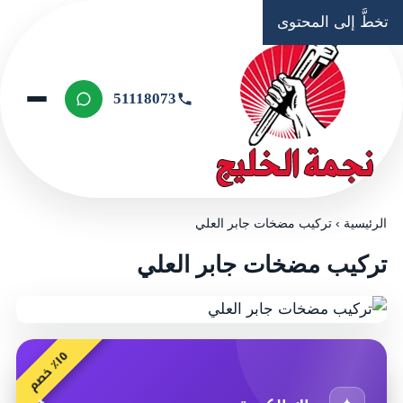
تخطَّ إلى المحتوى
51118073
الرئيسية
›
تركيب مضخات جابر العلي
تركيب مضخات جابر العلي
٥
م
١
٪
خ
ص