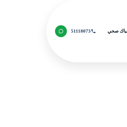
اك صحي
51118073