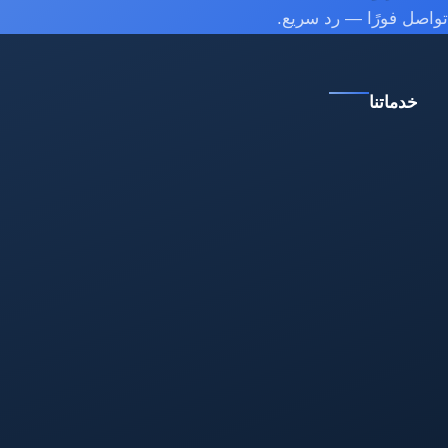
تواصل فورًا — رد سريع.
خدماتنا