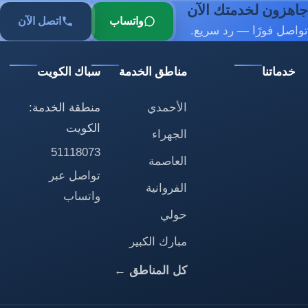
جاهزون لخدمتك الآن
واتساب
اتصل الآن
تواصل فورًا — رد سريع.
خدماتنا
مناطق الخدمة
سباك الكويت
الأحمدي
منطقة الخدمة:
الكويت
الجهراء
51118073
العاصمة
تواصل عبر
الفروانية
واتساب
حولي
مبارك الكبير
كل المناطق ←