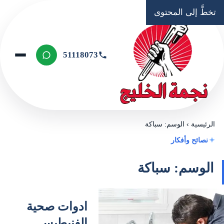
تخطَّ إلى المحتوى
51118073
الرئيسية
›
الوسم: سباكة
نصائح وأفكار
الوسم: سباكة
ادوات صحية
الفنيطيس