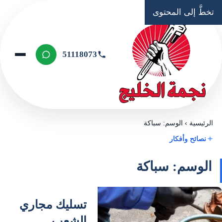
تخطَّ إلى المحتوى
51118073
الرئيسية
›
الوسم: سباكة
نصائح وأفكار
الوسم: سباكة
تسليك مجاري
الشعب