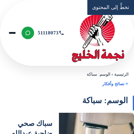
تخطَّ إلى المحتوى
51118073
الرئيسية
›
الوسم: سباكة
نصائح وأفكار
الوسم: سباكة
سباك صحي
ضاحية عبدالله