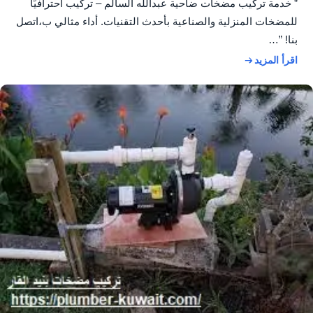
” خدمة تركيب مضخات ضاحية عبدالله السالم – تركيب احترافيًا
للمضخات المنزلية والصناعية بأحدث التقنيات. أداء مثالي ب،اتصل
بنا! ”…
اقرأ المزيد