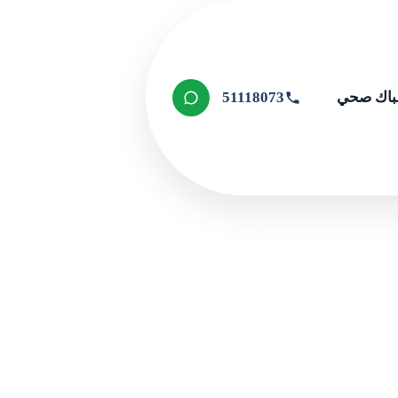
اك صحي
51118073