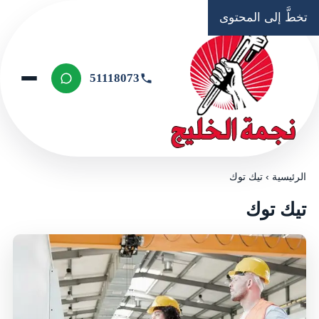
تخطَّ إلى المحتوى
51118073
الرئيسية
›
تیك توك
تیك توك