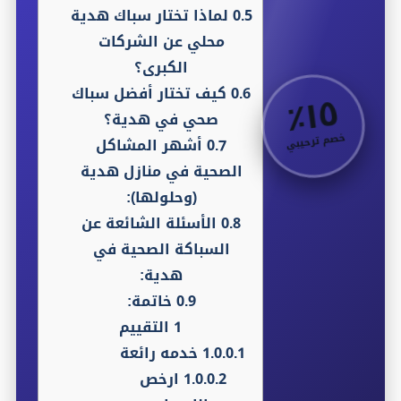
0.5
لماذا تختار سباك هدية
محلي عن الشركات
الكبرى؟
0.6
كيف تختار أفضل سباك
٥
٪
١
صحي في هدية؟
خصم ترحيبي
0.7
أشهر المشاكل
الصحية في منازل هدية
(وحلولها):
0.8
الأسئلة الشائعة عن
السباكة الصحية في
هدية:
0.9
خاتمة:
1
التقييم
1.0.0.1
خدمه رائعة
1.0.0.2
ارخص