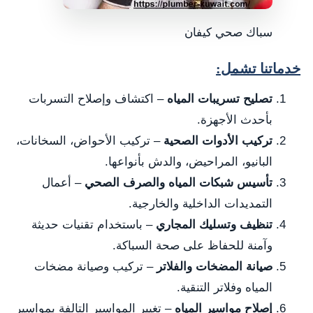
سباك صحي كيفان
خدماتنا تشمل:
تصليح تسريبات المياه
– اكتشاف وإصلاح التسربات
بأحدث الأجهزة.
تركيب الأدوات الصحية
– تركيب الأحواض، السخانات،
البانيو، المراحيض، والدش بأنواعها.
تأسيس شبكات المياه والصرف الصحي
– أعمال
التمديدات الداخلية والخارجية.
تنظيف وتسليك المجاري
– باستخدام تقنيات حديثة
وآمنة للحفاظ على صحة السباكة.
صيانة المضخات والفلاتر
– تركيب وصيانة مضخات
المياه وفلاتر التنقية.
إصلاح مواسير المياه
– تغيير المواسير التالفة بمواسير