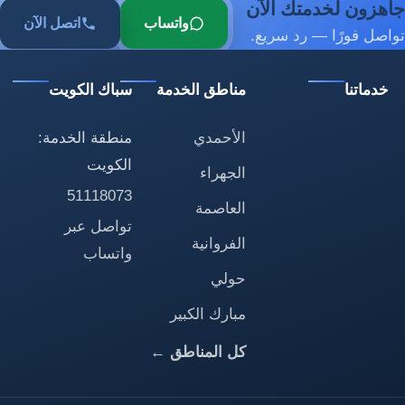
جاهزون لخدمتك الآن
واتساب
اتصل الآن
تواصل فورًا — رد سريع.
خدماتنا
مناطق الخدمة
سباك الكويت
الأحمدي
منطقة الخدمة:
الكويت
الجهراء
51118073
العاصمة
تواصل عبر
الفروانية
واتساب
حولي
مبارك الكبير
كل المناطق ←