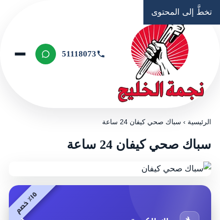
تخطَّ إلى المحتوى
51118073
الرئيسية
›
سباك صحي كيفان 24 ساعة
سباك صحي كيفان 24 ساعة
٥
م
١
٪
خ
ص