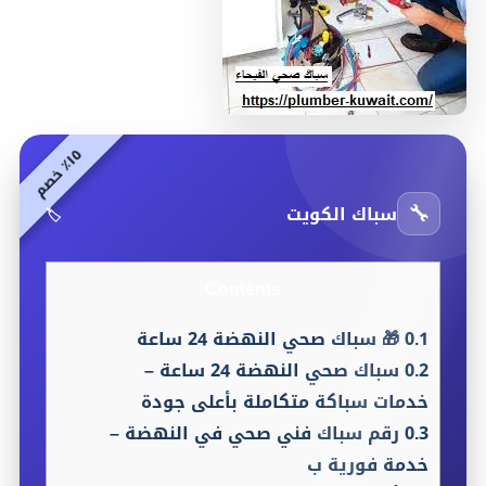
٥
م
١
٪
خ
ص
🔧
سباك الكويت
🏷️
Contents
0.1
🎁 سباك صحي النهضة 24 ساعة
0.2
سباك صحي النهضة 24 ساعة –
خدمات سباكة متكاملة بأعلى جودة
0.3
رقم سباك فني صحي في النهضة –
خدمة فورية ب