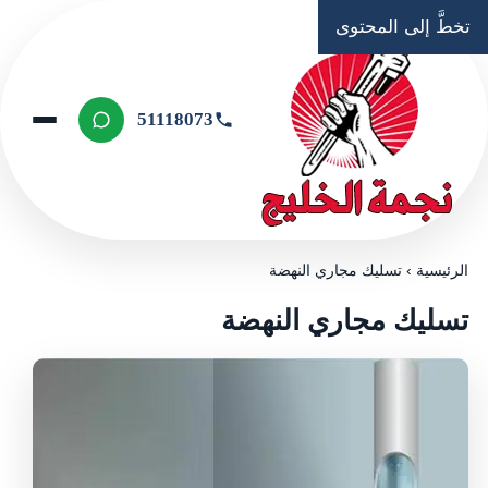
تخطَّ إلى المحتوى
51118073
الرئيسية
›
تسليك مجاري النهضة
تسليك مجاري النهضة