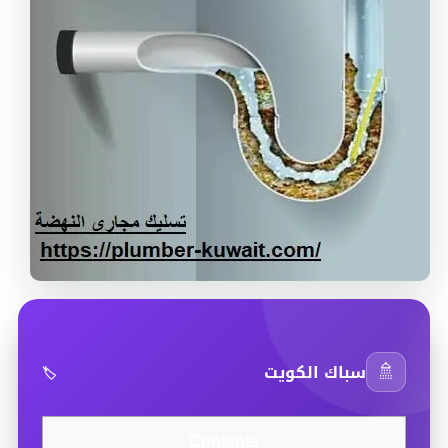
🚿
سباك الكويت
🏷️
Contents