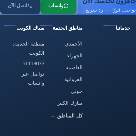
جاهزون لخدمتك الآن
واتساب
اتصل الآن
تواصل فورًا — رد سريع.
خدماتنا
مناطق الخدمة
سباك الكويت
الأحمدي
منطقة الخدمة:
الكويت
الجهراء
51118073
العاصمة
تواصل عبر
الفروانية
واتساب
حولي
مبارك الكبير
كل المناطق ←