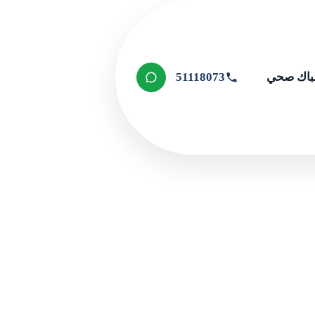
اك صحي
51118073