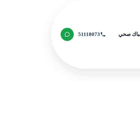
اك صحي
51118073