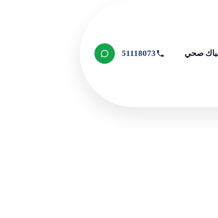
اك صحي
51118073