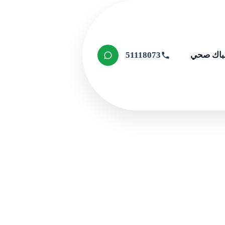
اك صحي
51118073